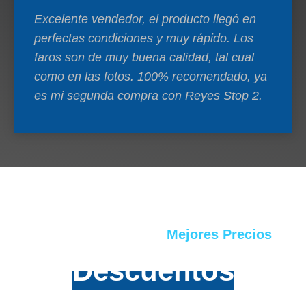
Excelente vendedor, el producto llegó en
perfectas condiciones y muy rápido. Los
faros son de muy buena calidad, tal cual
como en las fotos. 100% recomendado, ya
es mi segunda compra con Reyes Stop 2.
Mejores Precios
Descuentos
en
Stop y Faros