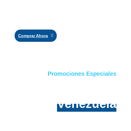
Precios especiales. ¡Aprovecha nuestras ofertas!
Comprar Ahora
Promociones Especiales
Envíos a toda
Venezuela
Entregas por Domesa, Tealca, MRW y más. Tu pedido
llega seguro en toda Venezuela.