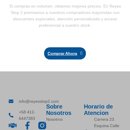
Si compras en volumen, obtienes mejores precios. En Reyes
Stop 2 premiamos a nuestros compradores mayoristas con
descuentos especiales, atención personalizada y acceso
preferencial a nuestro stock.
Comprar Ahora
info@reyesstop2.com
Sobre
Horario de
+58 412-
Nosotros
Atencion
6447383
Nosotros
Carrera 23.
Esquina Calle