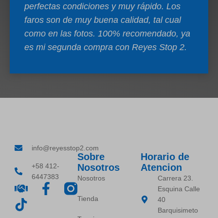
perfectas condiciones y muy rápido. Los
faros son de muy buena calidad, tal cual
como en las fotos. 100% recomendado, ya
es mi segunda compra con Reyes Stop 2.
info@reyesstop2.com
Sobre
Horario de
+58 412-
Nosotros
Atencion
6447383
Nosotros
Carrera 23.
Esquina Calle
Tienda
40
Barquisimeto