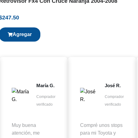
Retrovisor Fx4 Con Cruce Naranja 2004-2008
$
247.50
Agregar
María G.
José R.
Comprador
Comprador
verificado
verificado
Muy buena
Compré unos stops
atención, me
para mi Toyota y