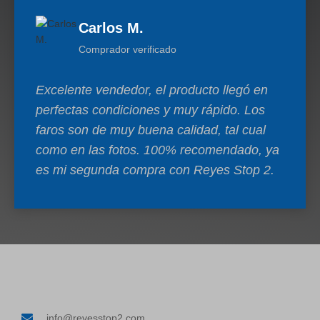
Carlos M.
Comprador verificado
Excelente vendedor, el producto llegó en
perfectas condiciones y muy rápido. Los
faros son de muy buena calidad, tal cual
como en las fotos. 100% recomendado, ya
es mi segunda compra con Reyes Stop 2.
info@reyesstop2.com