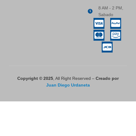
8 AM - 2 PM,
Sabado
Copyright © 2025
, All Right Reserved –
Creado por
Juan Diego Urdaneta