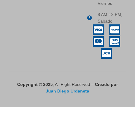
Viernes
8 AM - 2 PM,
Sabado
Copyright © 2025
, All Right Reserved –
Creado por
Juan Diego Urdaneta