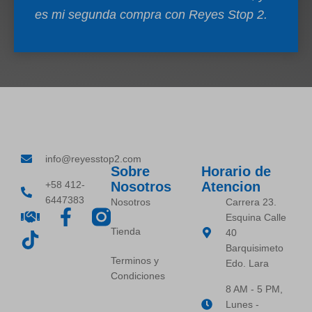
es mi segunda compra con Reyes Stop 2.
info@reyesstop2.com
Sobre
Horario de
+58 412-
Nosotros
Atencion
6447383
Nosotros
Carrera 23.
Esquina Calle
Tienda
40
Barquisimeto
Terminos y
Edo. Lara
Condiciones
8 AM - 5 PM,
Lunes -