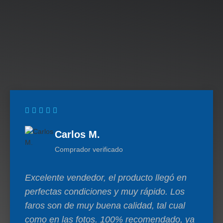
Carlos M.
Comprador verificado
Excelente vendedor, el producto llegó en
perfectas condiciones y muy rápido. Los
faros son de muy buena calidad, tal cual
como en las fotos. 100% recomendado, ya