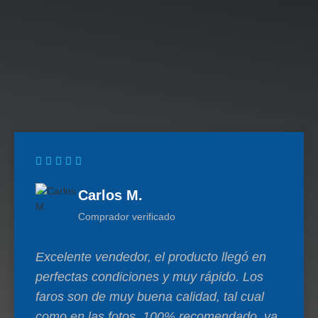
Carlos M.
Comprador verificado
Excelente vendedor, el producto llegó en
perfectas condiciones y muy rápido. Los
faros son de muy buena calidad, tal cual
como en las fotos. 100% recomendado, ya