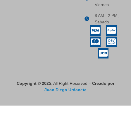
Viernes
8 AM - 2 PM,
Sabado
Copyright © 2025
, All Right Reserved –
Creado por
Juan Diego Urdaneta