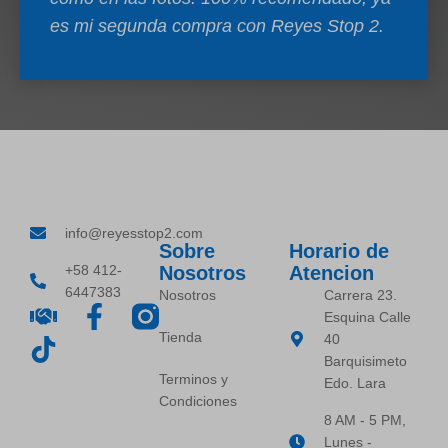
es mi segunda compra con Reyes Stop 2.
info@reyesstop2.com
Sobre
Horario de
+58 412-
Nosotros
Atencion
6447383
Nosotros
Carrera 23.
Esquina Calle
Tienda
40
Barquisimeto
Terminos y
Edo. Lara
Condiciones
8 AM - 5 PM,
Lunes -