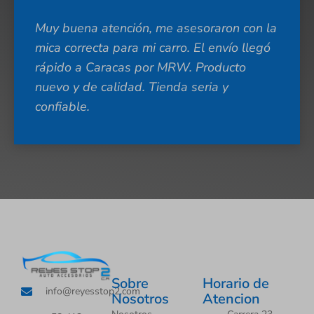
Muy buena atención, me asesoraron con la
mica correcta para mi carro. El envío llegó
rápido a Caracas por MRW. Producto
nuevo y de calidad. Tienda seria y
confiable.
Sobre
Horario de
info@reyesstop2.com
Nosotros
Atencion