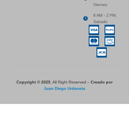
Viernes
8 AM - 2 PM,
Sabado
Copyright © 2025
, All Right Reserved –
Creado por
Juan Diego Urdaneta