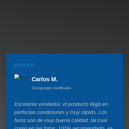
Carlos M.
Comprador verificado
Excelente vendedor, el producto llegó en
perfectas condiciones y muy rápido. Los
faros son de muy buena calidad, tal cual
como en las fotos. 100% recomendado, ya