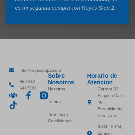
es mi segunda compra con Reyes Stop 2.
info@reyesstop2.com
Sobre
Horario de
+58 412-
Nosotros
Atencion
6447383
Nosotros
Carrera 23.
Esquina Calle
Tienda
40
Barquisimeto
Terminos y
Edo. Lara
Condiciones
8 AM - 5 PM,
Lunes -