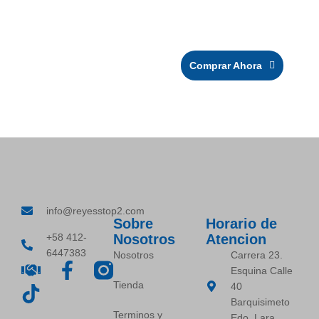
Entregas por Domesa, Tealca, MRW y más. Tu pedido
llega seguro en toda Venezuela.
Comprar Ahora
info@reyesstop2.com
Sobre
Horario de
+58 412-
Nosotros
Atencion
6447383
Nosotros
Carrera 23.
Esquina Calle
Tienda
40
Barquisimeto
Terminos y
Edo. Lara