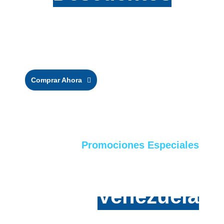
Stop y Faros
Precios especiales. ¡Aprovecha nuestras ofertas!
Comprar Ahora
Promociones Especiales
Envíos a toda
Venezuela